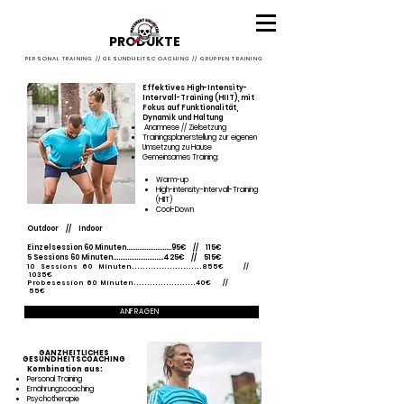
PRODUKTE
PERSONAL TRAINING // GESUNDHEITSCOACHING // GRUPPEN TRAINING
Effektives High-Intensity-
Intervall-Training (HIIT), mit
Fokus auf Funktionalität,
Dynamik und Haltung
Anamnese // Zielsetzung
Trainingsplanerstellung zur eigenen
Umsetzung zu Hause
Gemeinsames Training:
Warm-up
High-intensity-Intervall-Training
(HIIT)
Cool-Down
Outdoor
// Indoor
Einzelsession 60 Minuten.........................95€ // 115€
5 Sessions 60 Minuten............................425€ // 515€
10 Sessions 60 Minuten..........................855€ //
1035€
Probesession 60 Minuten.......................40€ //
55€
ANFRAGEN
GANZHEITLICHES
GESUNDHEITSCOACHING
Kombination aus:
Personal Training
Ernährungscoaching
Psychotherapie