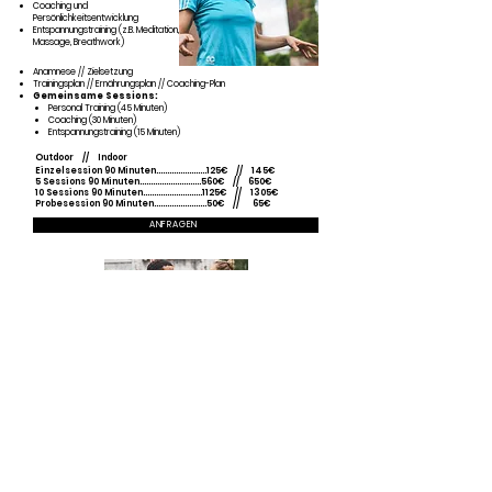
Coaching und
Persönlichkeitsentwicklung
Entspannungstraining (z.B. Meditation,
Massage, Breathwork)
Anamnese // Zielsetzung
Trainingsplan // Ernährungsplan // Coaching-Plan
Gemeinsame Sessions:
Personal Training (45 Minuten)
Coaching (30 Minuten)
Entspannungstraining (15 Minuten)
Outdoor
// Indoor
Einzelsession 90 Minuten.......................125€ // 145€
5 Sessions 90 Minuten............................560€ // 650€
10 Sessions 90 Minuten...........................1125€ // 1305€
Probesession 90 Minuten........................50€ // 65€
ANFRAGEN
GRUPPEN TRAINING
Für Unternehmen, Privatgruppen, 2 Personen und
mehr:
With your Workout-Buddies
Firmentraining
Incentives
Teambuilding
Privatfeiern
Fitness- und Gesundheitsreisen
Rabatt ab 2 Personen und mehr